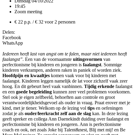
Dinsdag 04/10/2022
19:45
Zoom meeting
€ 22 p.p. / € 32 voor 2 personen
Delen:
Facebook
WhatsApp
Iedereen heeft last van angst om te falen, maar niet iedereen heeft
faalangst”.
Een van de voornaamste
uitingsvormen
van
perfectionisme bij kinderen en jongeren is
faalangst
. Sommige
kinderen verkrampen, anderen raken in paniek of worden ziek.
Hoofdpijn en kwaaltjes
komen vaak voor bij kinderen met
faalangst. Kinderen leggen namelijk de lat voor zichzelf vaak zeer
hoog. En dit gebeurt heel vaak vanbinnen.
Tijdig erkende
faalangst
en een
goede begeleiding
kunnen zeer veel problemen voorkomen.
Stel ook je eigen zelfbeeld, behoeften aan controle en groot
verantwoordelijkheidsgevoel als ouder in vraag. Praat erover met je
kind, met je tiener. Welkom op de lezing vol
tips
en oefeningen
zodat je als
ouder/leerkracht zelf aan de slag
kan. In deze lezing
geeft spreker en collega Ann Daenekindt duiding over faalangst en
perfectionisme bij kinderen en jongeren. Ann is perfectionisme
coach en ook, net zoals Joke bij Talent&nest, Blij met mij! en Be