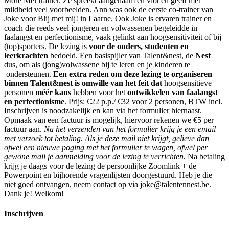
More Me! trainer. Ze spreekt aangenaam en vlot en geeft met
mildheid veel voorbeelden. Ann was ook de eerste co-trainer van
Joke voor Blij met mij! in Laarne. Ook Joke is ervaren trainer en
coach die reeds veel jongeren en volwassenen begeleidde in
faalangst en perfectionisme, vaak gelinkt aan hoogsensitiviteit of bij
(top)sporters. De lezing is
voor de ouders, studenten en
leerkrachten
bedoeld. Een basispijler van Talent&nest, de
Nest
dus, om als (jong)volwassene bij te leren en je kinderen te
ondersteunen.
Een extra reden om deze lezing te organiseren
binnen Talent&nest is omwille van het feit dat
hoogsensitieve
personen
méér kans
hebben voor het
ontwikkelen van faalangst
en perfectionisme
. Prijs: €22 p.p./ €32 voor 2 personen, BTW incl.
Inschrijven is noodzakelijk en kan via het formulier hiernaast.
Opmaak van een factuur is mogelijk, hiervoor rekenen we €5 per
factuur aan.
Na het verzenden van het formulier krijg je een email
met verzoek tot betaling. Als je deze mail niet krijgt, gelieve dan
ofwel een nieuwe poging met het formulier te wagen, ofwel per
gewone mail je aanmelding voor de lezing te verrichten.
Na betaling
krijg je daags voor de lezing de persoonlijke Zoomlink + de
Powerpoint en bijhorende vragenlijsten doorgestuurd. Heb je die
niet goed ontvangen, neem contact op via joke@talentennest.be.
Dank je! Welkom!
Inschrijven