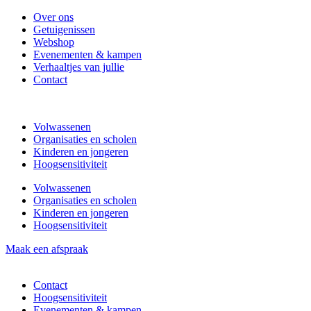
Spring
Over ons
naar
Getuigenissen
de
Webshop
inhoud
Evenementen & kampen
Verhaaltjes van jullie
Contact
Volwassenen
Organisaties en scholen
Kinderen en jongeren
Hoogsensitiviteit
Volwassenen
Organisaties en scholen
Kinderen en jongeren
Hoogsensitiviteit
Maak een afspraak
Contact
Hoogsensitiviteit
Evenementen & kampen