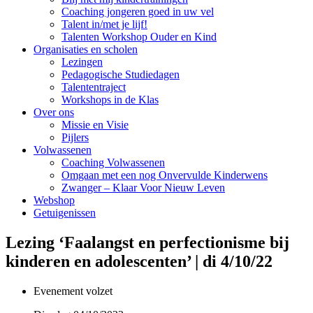
Coaching jongeren goed in uw vel
Talent in/met je lijf!
Talenten Workshop Ouder en Kind
Organisaties en scholen
Lezingen
Pedagogische Studiedagen
Talententraject
Workshops in de Klas
Over ons
Missie en Visie
Pijlers
Volwassenen
Coaching Volwassenen
Omgaan met een nog Onvervulde Kinderwens
Zwanger – Klaar Voor Nieuw Leven
Webshop
Getuigenissen
Lezing ‘Faalangst en perfectionisme bij
kinderen en adolescenten’ | di 4/10/22
Evenement volzet